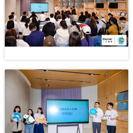
上
发
言