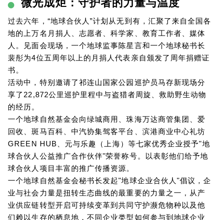
微光成炬：守护者的力量与温度
过去六年，“地球合伙人”计划从无到有，汇聚了来自全国各
地的上万名月捐人、志愿者、科学家、教育工作者、媒体
人。见面会现场，一个地球监事陈星言和一个地球秘书长
裴彤为4位五周年以上的月捐人代表亲自颁发了周年捐赠证
书。
活动中，特别邀请了祁连山国家公园巡护员马存新现场分
享了22,872公里巡护里程中与盗猎者周旋、救助野生动物
的经历。
一个地球自然基金会向绿城商用、珠海万达商管集团、爱
回收、斑马百科、中汽协集驾客平台、滨港商业中心礼坊
GREEN HUB、元与乐趣（上海）等七家优秀企业授予"地
球合伙人公益推广合作伙伴"荣誉称号。以表彰他们给予地
球合伙人项目丰富的推广传播资源。
一个地球自然基金会秘书长发起"地球企业合伙人"倡议，企
业与社会力量是扭转生态曲线的最重要的力量之一，从产
业供应链转型开启可持续变革到共同守护濒危物种以及他
们赖以生存的栖息地，不同企业类型如何参与到地球企业