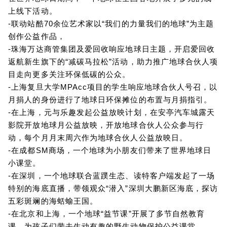
上线下活动。
-联动站酷70余位艺术家以“我们的力量我们的地球”为主题
创作公益作品，
-珠海万达商管集团及爱回收响应地球日主题，开启爱回收
返航新生旗下的“减碳马拉松”活动，助力推广地球合伙人项
目走向更多关注环保低碳的公众。
-上海复旦大学MPAcc项目的学生响应地球合伙人号召，以
月捐人的身份进行了地球日环保摊位的布置与月捐指引。
-在上海，元与乐趣发起公益放映计划，在安亭汽车城露天
影院开放地球月公益放映，开放地球合伙人公众参与行
动，每个月月末周六作为地球合伙人公益放映日。
-在成都SM商场，一个地球为小朋友们带来了世界地球日
小课堂。
-在深圳，一个地球联合蓝蹼生态、读特客户端发起了一场
特别的海底直播，带领观众“潜入”深圳大鹏新区海底，探访
五彩斑斓的海蛞蝓王国。
-在北京和上海，一个地球“益节课”开展了多节自然教育
课，为孩子们带去生动有趣的野生动物保护公益课堂。