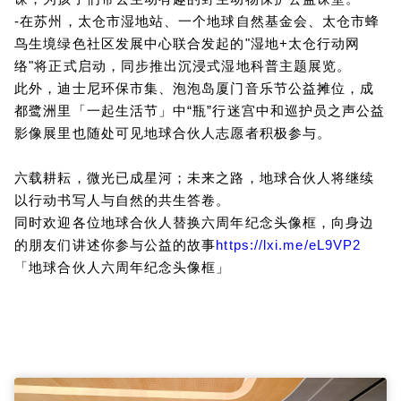
-在苏州，太仓市湿地站、一个地球自然基金会、太仓市蜂
鸟生境绿色社区发展中心联合发起的"湿地+太仓行动网
络"将正式启动，同步推出沉浸式湿地科普主题展览。
此外，迪士尼环保市集、泡泡岛厦门音乐节公益摊位，成
都鹭洲里「一起生活节」中“瓶”行迷宫中和巡护员之声公益
影像展里也随处可见地球合伙人志愿者积极参与。
六载耕耘，微光已成星河；未来之路，地球合伙人将继续
以行动书写人与自然的共生答卷。
同时欢迎各位地球合伙人替换六周年纪念头像框，向身边
的朋友们讲述你参与公益的故事
https://lxi.me/eL9VP2
WWF
「地球合伙人六周年纪念头像框」
北
京
代
表
处