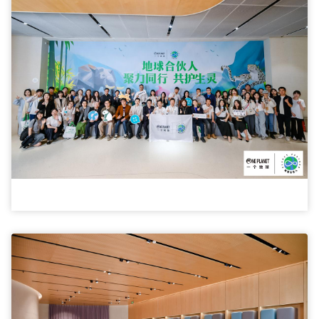
CEO
卢
伦
燕
在
可
持
续
消
费
高
峰
论
坛