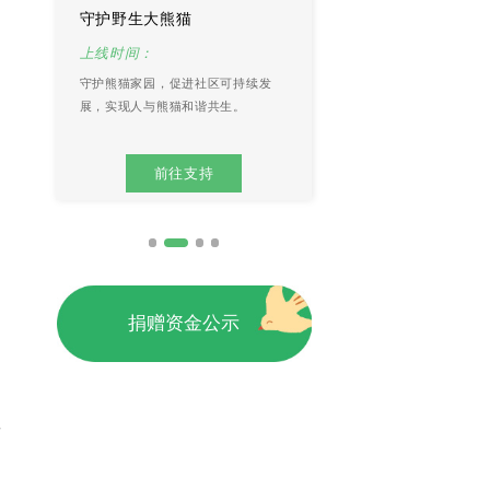
守护野生大熊猫
点亮东北虎回家之路
上线时间：
上线时间：
守护熊猫家园，促进社区可持续发
东北虎是全球最濒危的物种
展，实现人与熊猫和谐共生。
复与改造东北虎及其猎物的
加野生东北虎食物资源。
前往支持
前往支持
捐赠资金公示
，