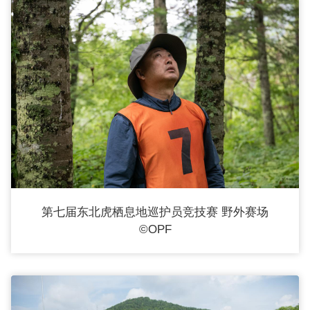
CEO
卢
伦
燕
在
可
持
续
消
第七届东北虎栖息地巡护员竞技赛 野外赛场
费
©OPF
高
峰
论
坛