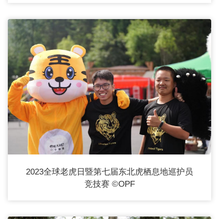
WWF
北
京
2023全球老虎日暨第七届东北虎栖息地巡护员
竞技赛 ©OPF
代
表
处