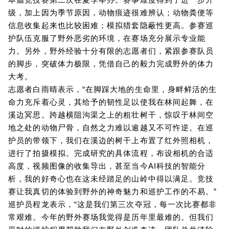
级，加上因为季节原因，动物痕迹很难辨认；动物粪便等
信息收集起来也比较困难；模拟猎套隐蔽性更高。参赛巡
护队伍克服了野外恶劣的环境，在赛场充分展示专业能
力。另外，野外经验十分有限的志愿者们，紧跟参赛队员
的脚步，突破体力极限，凭借自己的毅力完成野外的体力
大考。
志愿者白雨晴表示，“在脚踩大地的生命里，身畔鲜活的生
命力充斥着心灵，其给予的韧性足以使我在林间起舞，在
溪边冥思。跨越横阻沟渠之上的粗壮树干，惊叹于林间空
地之处的动物尸骨，自然之力难以逾越又不可忤逆。在巡
护员的带领下，我们在溪边的树干上布置了红外照相机，
进行了拍摄模拟。完成研究的具体流程，布设相机的合适
高度，视频图像的收集导出，甚至当今AI科技的智能分
析，我的好奇心也在这未经踏足的山岭中得以满足。竞技
赛让我真切的体验到野外的神奇魅力和巡护工作的不易。”
巡护员程龙表示，“这是我们第三次夺冠，每一次比赛都非
常艰难。今年的野外赛场我觉得是历年里最难的。但我们