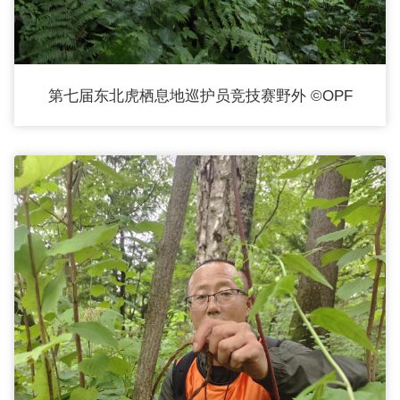
第七届东北虎栖息地巡护员竞技赛野外 ©OPF