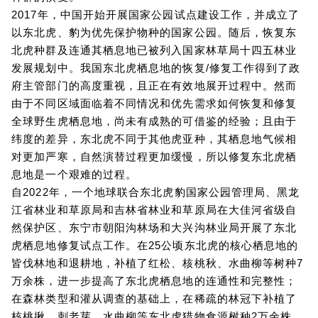
2017年，中国开始开展国家公园试点建设工作，并成立了
以东北虎、豹为优先保护物种的国家公园。随后，恢复东
北虎种群及连通其栖息地已被列入国家林草局十四五林业
发展规划中。我国东北虎栖息地的恢复/修复工作得到了政
府主管部门的高度重视，且正在有效地展开过程中。然而
由于不同区域面临着不同情况和优先需求如何恢复和修复
全球野生虎栖息地，尚未有成熟的可借鉴的经验；且由于
纬度的差异，东北虎不同于其他虎亚种，其栖息地气候相
对更加严寒，自然演替过程更加缓慢，所以修复东北虎栖
息地是一个艰难的过程。
自2022年，一个地球联合东北虎豹国家公园管理局、黑龙
江省林业和草原局和吉林省林业和草原局在大佳河省级自
然保护区、东宁市朝阳沟林场和大兴沟林业局开展了东北
虎栖息地修复试点工作。在25公顷东北虎的核心栖息地的
皆伐林地和退耕地，补植了红松、核桃秋、水曲柳等树种7
万余株，进一步提高了东北虎栖息地的连通性和完整性；
在森林类型和灌从调查的基础上，在稀疏的林冠下补植了
核桃揪、刺老芽、水曲柳等东北虎猎物食源树种2万余株。