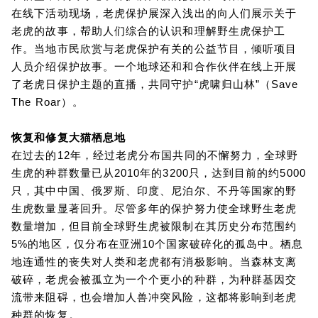
在线下活动现场，老虎保护展深入浅出的向人们展示关于
老虎的故事，帮助人们综合的认识和理解野生虎保护工
作。当地市民欣赏与老虎保护有关的公益节目，倾听项目
人员介绍保护故事。一个地球还和和合作伙伴在线上开展
了老虎日保护主题的直播，共同守护“虎啸归山林”（Save
The Roar）。
恢复和修复大猫栖息地
在过去的12年，经过老虎分布国共同的不懈努力，全球野
生虎的种群数量已从2010年的3200只，达到目前的约5000
只，其中中国、俄罗斯、印度、尼泊尔、不丹等国家的野
生虎数量显著回升。尽管多年的保护努力使全球野生老虎
数量增加，但目前全球野生虎被限制在其历史分布范围约
5%的地区，仅分布在亚洲10个国家破碎化的孤岛中。栖息
地连通性的丧失对人类和老虎都有消极影响。当森林支离
破碎，老虎会被孤立为一个个更小的种群，为种群基因交
流带来阻碍，也会增加人兽冲突风险，这都将影响到老虎
种群的恢复。