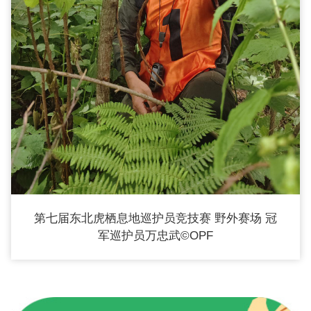
第七届东北虎栖息地巡护员竞技赛 野外赛场 冠
军巡护员万忠武©OPF