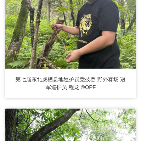
第七届东北虎栖息地巡护员竞技赛 野外赛场 冠
军巡护员 程龙 ©OPF